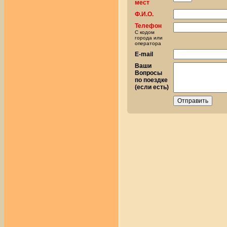
мест
Ф.И.О.
Телефон
С кодом
города или
оператора
E-mail
Ваши
Вопросы
по поездке
(если есть)