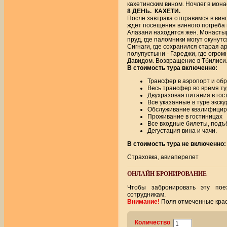
кахетинским вином. Ночлег в мон
8 ДЕНЬ. КАХЕТИ.
После завтрака отправимся в вин
ждёт посещения винного погреба и
Алазани находится жен. Монасты
пруд, где паломники могут окунут
Сигнаги, где сохранился старая а
полупустыни - Гареджи, где огром
Давидом. Возвращение в Тбилиси.
В стоимость тура
включенно
:
Трансфер в аэропорт и обр
Весь трансфер во время ту
Двухразовая питания в гос
Все указанные в туре экску
Обслуживание квалифициро
Проживание в гостиницах
Все входные билеты, подъ
Дегустация вина и чачи.
В стоимость тура не включенно:
Страховка, авиаперелет
ОНЛАЙН БРОНИРОВАНИЕ
Чтобы забронировать эту по
сотрудникам.
Внимание!
Поля отмеченные крас
Количество