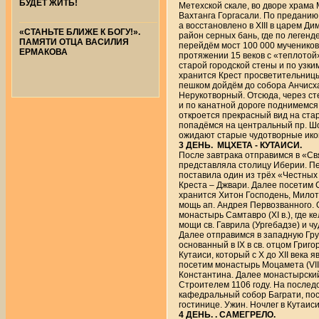
БУДЕТ ЖИТЬ!
Метехской скале, во дворе храма
Вахтанга Горгасали. По преданию 
а восстановлено в XIII в царем 
«СТАНЬТЕ БЛИЖЕ К БОГУ!».
район серных бань, где по легенд
ПАМЯТИ ОТЦА ВАСИЛИЯ
перейдём мост 100 000 мучеников
ЕРМАКОВА
протяжении 15 веков с «теплотой
старой городской стены и по узким
хранится Крест просветительницы 
пешком дойдём до собора Анчисха
Нерукотворный. Отсюда, через с
и по канатной дороге поднимемся
откроется прекрасный вид на ста
попадёмся на центральный пр. Шо
ожидают старые чудотворные икон
3 ДЕНЬ. МЦХЕТА - КУТАИСИ.
После завтрака отправимся в «Св
представляла столицу Иберии. Пер
поставила один из трёх «Честных к
Креста – Джвари. Далее посетим С
хранится Хитон Господень, Милот
мощь ап. Андрея Первозванного. 
монастырь Самтавро (XI в.), где 
мощи св. Гаврила (Ургебадзе) и 
Далее отправимся в западную Гру
основанный в IX в св. отцом Григ
Кутаиси, который с X до XII века
посетим монастырь Моцамета (VII
Константина. Далее монастырски
Строителем 1106 году. На последо
кафедральный собор Баграти, пост
гостинице. Ужин. Ночлег в Кутаиси
4 ДЕНЬ. . САМЕГРЕЛО.