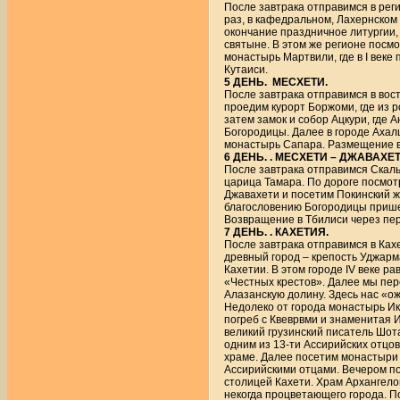
После завтрака отправимся в реги
раз, в кафедральном, Лахернском
окончание праздничное литургии, 
святыне. В этом же регионе посмот
монастырь Мартвили, где в I век
Кутаиси.
5 ДЕНЬ. МЕСХЕТИ.
После завтрака отправимся в вост
проедим курорт Боржоми, где из 
затем замок и собор Ацкури, где
Богородицы. Далее в городе Ахал
монастырь Сапара. Размещение в 
6 ДЕНЬ. . МЕСХЕТИ – ДЖАВАХЕТ
После завтрака отправимся Скальн
царица Тамара. По дороге посмот
Джавахети и посетим Покинский же
благословению Богородицы прише
Возвращение в Тбилиси через пере
7 ДЕНЬ. . КАХЕТИЯ.
После завтрака отправимся в Кахе
древный город – крепость Уджарма
Кахетии. В этом городе IV веке р
«Честных крестов». Далее мы пер
Алазанскую долину. Здесь нас «ож
Недолеко от города монастырь Ик
погреб с Квеврвми и знаменитая И
великий грузинский писатель Шота
одним из 13-ти Ассирийских отцо
храме. Далее посетим монастыри 
Ассирийскими отцами. Вечером по
столицей Кахети. Храм Архангелов
некогда процветающего города. П