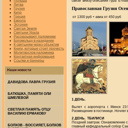
Польша
связи внизу описания тура E-mai
Литва
Православная Грузия Осень
Грузия
Кипр
Греция
от 1300 руб + авиа от 450 руб
Европа
Эстония
Святая Земля
Святыни Урала
Рассказывают паломники
Богомольцу в назидание
К святыням через объектив
Книги, которые стоит прочесть
Молитвослов паломника
Контактная информация
Ссылки и баннеры
Наши новости
ДАВИДОВА ЛАВРА ГРУЗИЯ
БАТЮШКА. ПАМЯТИ ОЛИ
ШМЕЛЕВОЙ
1 ДЕНЬ.
Вылет с аэропорта г. Минск 23:
СВЕТЛАЯ ПАМЯТЬ ОТЦУ
Размещение в гостинице. Ночлег 
ВАСИЛИЮ ЕРМАКОВУ
2 ДЕНЬ. ТБИЛИСИ
Поздний завтрак. Ознакомление с
БОЛХОВ - ВОССИЯЕТ, БОЛХОВ
главный кафедральный собор Сам