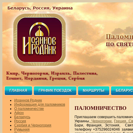
ГЛАВНАЯ
ГРАФИК ПОЕЗДОК
МАРШРУТЫ
БЕЛАРУ
КОНТАКТЫ
Иоаннов Родник
Информация для паломников
ПАЛОМНИЧЕСТВО
О паломничестве
Афон
Беларусь
Приглашаем совершить паломни
Россия
Украины
, Черногории
,
Греция
,
Св
Сербия и Черногория
Бари, Франция, Эстония, Свя
Румыния
телефону +375296024046 заявк